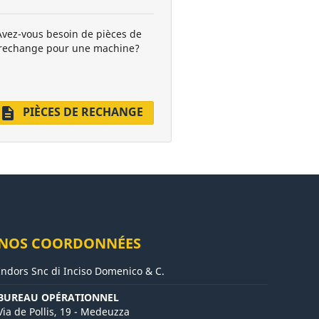
Avez-vous besoin de pièces de
rechange pour une machine?
PIÈCES DE RECHANGE
description
NOS COORDONNÉES
Indors Snc di Inciso Domenico & C.
BUREAU OPÉRATIONNEL
Via de Pollis, 19 - Medeuzza