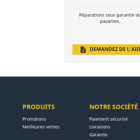
Réparations sous garantie o
payantes.
DEMANDEZ DE L'AI
description
PRODUITS
NOTRE SOCIÉTÉ
Promotions
Paiement sécurisé
Meilleures ventes
Livraisons
Garantie