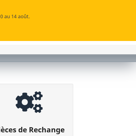
identifier
Panier
(0)
shopping_cart

0 au 14 août.

HOME
ABOUT US
ASSISTANCE
CONTACTS
ièces de Rechange