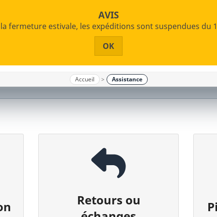
S'
AVIS
 la fermeture estivale, les expéditions sont suspendues du 1
OK
Accueil
Assistance
Retours ou
on
P
échanges