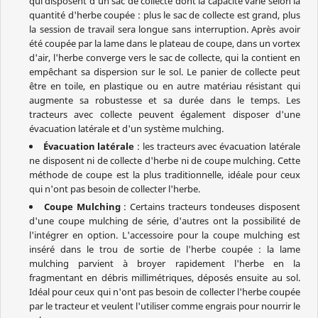
qui disposent d'un sac de collecte dont la capacité varie selon la
quantité d'herbe coupée : plus le sac de collecte est grand, plus
la session de travail sera longue sans interruption. Après avoir
été coupée par la lame dans le plateau de coupe, dans un vortex
d'air, l'herbe converge vers le sac de collecte, qui la contient en
empêchant sa dispersion sur le sol. Le panier de collecte peut
être en toile, en plastique ou en autre matériau résistant qui
augmente sa robustesse et sa durée dans le temps. Les
tracteurs avec collecte peuvent également disposer d'une
évacuation latérale et d'un système mulching.
Évacuation latérale
: les tracteurs avec évacuation latérale
ne disposent ni de collecte d'herbe ni de coupe mulching. Cette
méthode de coupe est la plus traditionnelle, idéale pour ceux
qui n'ont pas besoin de collecter l'herbe.
Coupe Mulching
: Certains tracteurs tondeuses disposent
d'une coupe mulching de série, d'autres ont la possibilité de
l'intégrer en option. L'accessoire pour la coupe mulching est
inséré dans le trou de sortie de l'herbe coupée : la lame
mulching parvient à broyer rapidement l'herbe en la
fragmentant en débris millimétriques, déposés ensuite au sol.
Idéal pour ceux qui n'ont pas besoin de collecter l'herbe coupée
par le tracteur et veulent l'utiliser comme engrais pour nourrir le