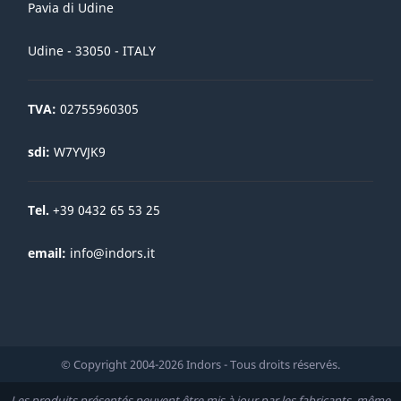
Pavia di Udine
Udine - 33050 - ITALY
TVA:
02755960305
sdi:
W7YVJK9
Tel.
+39 0432 65 53 25
email:
info@indors.it
© Copyright 2004-2026 Indors - Tous droits réservés.
Les produits présentés peuvent être mis à jour par les fabricants, même