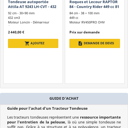
Tondeuse autoportée
Roques et Lecour RAPTOR
Attila AT 9243 LH-CVT - 432
84 - Country Rider 449 cc 81
cm³ avec transmission...
cm - Trasmissione
92 cm - 30÷90 mm
84 cm - 38 ÷ 100 mm
Hydroger T3
432 cm3
449 cc
Moteur Loncin - Démarreur
Moteur RV450PRO OHV
électrique
2 440,00 €
Prix ​​sur demande
description
shopping_cart
AJOUTEZ
DEMANDE DE DEVIS
GUIDE D'ACHAT
Guide pour l'achat d'un Tracteur Tondeuse
Les tracteurs tondeuses représentent une
ressource importante
pour l'entretien de la pelouse
, là où une simple tondeuse ne
suffit pas. Grâce à sa structure et à sa polyvalence, un tracteur