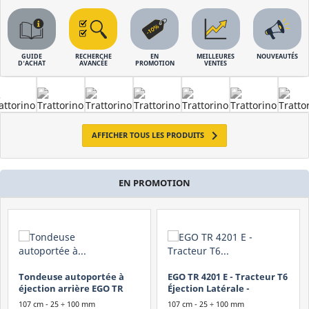
Moteur
Briggs & Stratton
Hyundai
GUIDE
RECHERCHE
EN
MEILLEURES
NOUVEAUTÉS
D'ACHAT
AVANCÉE
PROMOTION
VENTES
Kawasaki
Loncin
Rato
Autre

AFFICHER TOUS LES PRODUITS
Marque
Attila
EN PROMOTION
Ego
Harry
Hyundai
Iseki
Rato
Tondeuse autoportée à
EGO TR 4201 E - Tracteur T6
Roques et Lecoeur
éjection arrière EGO TR
Éjection Latérale -
3801 EB - T6 - Chargeur
Chargeur Rapide Inclus
Sarp
107 cm - 25 ÷ 100 mm
107 cm - 25 ÷ 100 mm