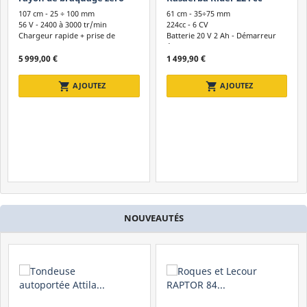
Cylindrée
EGO ZT4201E-S - 107 cm -
107 cm - 25 ÷ 100 mm
61 cm - 35÷75 mm
Chargeur...
56 V - 2400 à 3000 tr/min
224cc - 6 CV
de 0 à plus de 2500 cc
Chargeur rapide + prise de
Batterie 20 V 2 Ah - Démarreur
paillage
électrique
5 999,00 €
1 499,90 €
Caractéristiques
shopping_cart
shopping_cart
AJOUTEZ
AJOUTEZ
Bac de Ramassage
A Éjection Latérale
Mulching
Plateau de Coupe Frontale
ELIMINE LES FILTRES
NOUVEAUTÉS
navigate_before
CATÉGORIE
ACCESSOIRES