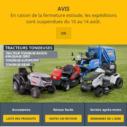
star_border

shopping_cart
Exonération de TVA (VIES)
AVIS

En raison de la fermeture estivale, les expéditions


PRODUITS
sont suspendues du 10 au 14 août.
Accueil
Jardinage et agriculture
Tracteurs Tondeuses
HOME
OK
Filtre
ABOUT US
TRACTEURS TONDEUSES
ASSISTANCE
TRACTEUR TONDEUSE RAYON
BRAQUAGE ZERO
Typologie
TONDEUSE AUTOPORTÉ
CONTACTS
TONDEUSE RIDER
Tracteur Tondeuse
Tracteur Tondeuse (Rayon Braquage Zero)
Tondeuse Rider
Alimentation
Batterie
Accessoires
Retour facile
Service après-vente
Essence
LISTE DES PRODUITS
FAITES UN RETOUR
DEMANDEZ DE L'AIDE
Mazout