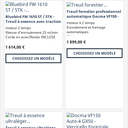
Treuil forestier professionnel
automatique Docma VF150 -
Bluebird FW 1610 ST / STK -
Capacité de charge...
Treuil à essence avec traction
moteur à 2 temps
de 1 300 kg
Enroulement et freinage
moteur 2 temps
automatiques
Vitesse d'enroulement 25 m/min
Câble en acier
Corde en acier/Kevlar INCLUSE
1420 - 2840 kg
1 899,00 €
1 614,00 €
CHOISISSEZ UN MODÈLE
CHOISISSEZ UN MODÈLE
Composants du Treuil
Parmi les principaux composants d'un treuil, on trouve :
Tambour : cylindre sur lequel s'enroule le câble ;
Câble : peut être en acier galvanisé (résistant mais rigide et
plus dangereux en cas de rupture) ou en fibre synthétique
(léger, maniable, plus sûr mais moins résistant à la chaleur et à
Treuil à essence ultraléger