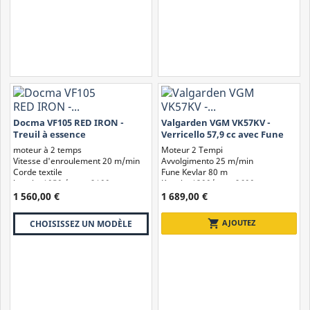
Docma VF105 RED IRON -
Valgarden VGM VK57KV -
Treuil à essence
Verricello 57,9 cc avec Fune
professionnel - 2100 kg avec
Kevlar
moteur à 2 temps
Moteur 2 Tempi
câble
Vitesse d'enroulement 20 m/min
Avvolgimento 25 m/min
Corde textile
Fune Kevlar 80 m
kg min. 1050 / max. 2100
Kg min. 1300/max. 2600
1 560,00 €
1 689,00 €
shopping_cart
AJOUTEZ
CHOISISSEZ UN MODÈLE
Domaines d'utilisation d'un Treuil
Les treuils sont très utiles pour le déplacement de charges lourdes