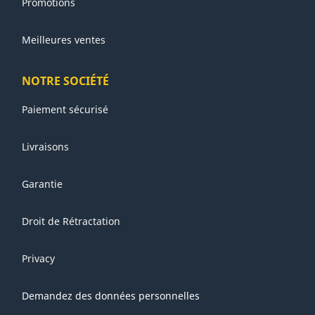
Promotions
Alimentation disponible :
dans les zones isolées, préférez
les modèles manuels ou à moteur à combustion ;
Conditions environnementales :
dans les environnements
Meilleures ventes
sablonneux, salins ou humides, choisissez des modèles
anticorrosion avec des composants étanches.
NOTRE SOCIÉTÉ
Paiement sécurisé
Livraisons
Garantie
Droit de Rétractation
Privacy
Demandez des données personnelles