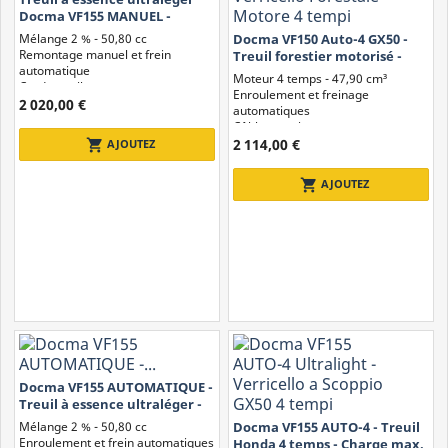
l'abrasion) ;
Docma VF155 MANUEL -
Moteur : électrique, hydraulique, manuel ou à combustion ;
Charge maximale 2970 kg
Mélange 2 % - 50,80 cc
Docma VF150 Auto-4 GX50 -
Frein : maintient la charge en position lorsque le tambour est
Remontage manuel et frein
Treuil forestier motorisé -
à l'arrêt ;
automatique
Capacité de charge
Moteur 4 temps - 47,90 cm³
Corde textile
maximale...
Enroulement et freinage
Poulie : utilisée pour renvoyer le câble et modifier l'effet de la
2 020,00 €
automatiques
traction ;
Câble en acier
Guide-câble / poulie de guidage : aide à enrouler
2 114,00 €
shopping_cart
AJOUTEZ
correctement le câble en évitant les emmêlements et l'usure.
shopping_cart
AJOUTEZ
Docma VF155 AUTOMATIQUE -
Treuil à essence ultraléger -
Charge maximale 2970 kg
Mélange 2 % - 50,80 cc
Docma VF155 AUTO-4 - Treuil
Enroulement et frein automatiques
Honda 4 temps - Charge max.