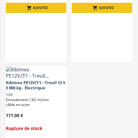
Treuil hydraulique :
utilisent la puissance d'un système
shopping_cart
shopping_cart
AJOUTEZ
AJOUTEZ
hydraulique pour soulever ou tirer des charges lourdes.
Généralement utilisés pour le remorquage de véhicules lourds
dans les domaines agricole, naval ou industriel ;
Ribimex PE12V/T1 - Treuil 12 V
5 000 kg - Électrique
12V
Enroulement 1,82 m/min
câble en acier
117,00 €
Rupture de stock