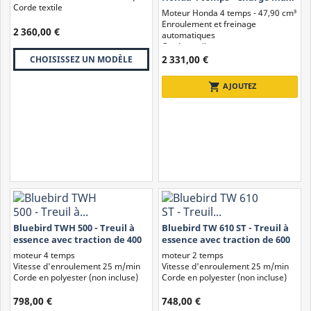
Corde textile
2520 kg
Moteur Honda 4 temps - 47,90 cm³
Enroulement et freinage
2 360,00 €
automatiques
Corde textile
2 331,00 €
CHOISISSEZ UN MODÈLE
shopping_cart
AJOUTEZ
Types de Treuils
On trouve sur le marché :
Treuil manuel ou à manivelle :
fonctionnent à manivelle
ou à levier. Généralement adaptés aux petites charges et aux
loisirs ;
Bluebird TWH 500 - Treuil à
Bluebird TW 610 ST - Treuil à
Treuil électrique :
alimentés par batterie 12/24 V ou par
essence avec traction de 400
essence avec traction de 600
courant monophasé 230V. Peuvent être équipés d'une
kg
kg
moteur 4 temps
moteur 2 temps
télécommande pour un contrôle pratique à distance ;
Vitesse d'enroulement 25 m/min
Vitesse d'enroulement 25 m/min
Treuil à combustion :
avec moteur 2 temps ou 4 temps, ces
Corde en polyester (non incluse)
Corde en polyester (non incluse)
treuils sont adaptés aux utilisations continues et
798,00 €
748,00 €
professionnelles nécessitant des capacités de charge élevées ;