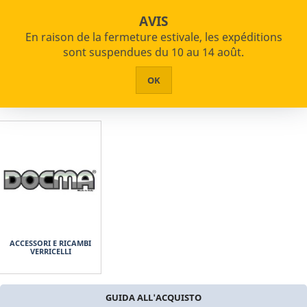
star_border


shopping_cart
Paiements échelonnés disponibles
AVIS
En raison de la fermeture estivale, les expéditions


PRODUITS
sont suspendues du 10 au 14 août.
Accueil
Jardinage et agriculture
Treuils
HOME
OK
ABOUT US
ASSISTANCE
CONTACTS
ACCESSORI E RICAMBI
VERRICELLI
GUIDA ALL'ACQUISTO