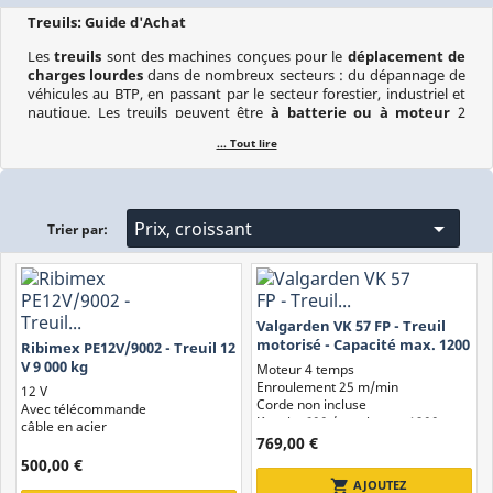
Treuils: Guide d'Achat
Les
treuils
sont des machines conçues pour le
déplacement de
charges lourdes
dans de nombreux secteurs : du dépannage de
véhicules au BTP, en passant par le secteur forestier, industriel et
nautique. Les treuils peuvent être
à batterie ou à moteur
2
temps / 4 temps et permettent de
tirer, soulever ou déplacer
... Tout lire
des charges lourdes
de manière sûre et efficace. Dans ce guide,
vous découvrirez comment fonctionnent les treuils, quels sont les
différents types disponibles et quels critères prendre en compte
pour choisir le
modèle de treuil le plus adapté
à vos besoins
opérationnels.

Prix, croissant
Trier par:
Sommaire :
Qu'est-ce que c'est et comment ça fonctionne
Domaines d'utilisation
Valgarden VK 57 FP - Treuil
Composants du treuil
motorisé - Capacité max. 1200
Ribimex PE12V/9002 - Treuil 12
kg
V 9 000 kg
Types de Treuils
Moteur 4 temps
Enroulement 25 m/min
12 V
Critères de choix
Corde non incluse
Avec télécommande
Kg min. 600 / maximum. 1200
câble en acier
769,00 €
500,00 €
Qu'est-ce qu'un Treuil et comment fonctionne-t-il
shopping_cart
AJOUTEZ