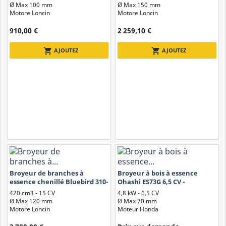
Ø Max 100 mm
Ø Max 150 mm
Motore Loncin
Motore Loncin
910,00 €
2 259,10 €
shopping_cart
shopping_cart
AJOUTEZ
AJOUTEZ
Broyeur de branches à
Broyeur à bois à essence
Différence entre Broyeurs et Déchiqueteuses
essence chenillé Bluebird 310-
Ohashi ES73G 6,5 CV -
SHL 1200
Embrayage
Tous deux utilisés pour traiter les résidus végétaux, le broyeur et la
420 cm3 - 15 CV
4,8 kW - 6,5 CV
électromagnétique
déchiqueteuse ont une structure, des objectifs et des fonctions
Ø Max 120 mm
Ø Max 70 mm
légèrement différents.
Motore Loncin
Moteur Honda
Les déchiqueteuses présentent une structure avec
châssis plus