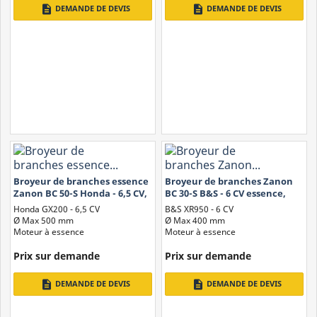
description
description
DEMANDE DE DEVIS
DEMANDE DE DEVIS
indispensables pour les jardiniers et les amateurs de nature, car ils
permettent de
transformer des déchets organiques en
compost précieux
et de maintenir le jardin en ordre. Avec
différents types parmi lesquels choisir, il est possible de trouver le
broyeur le plus adapté à ses besoins et de rendre le processus de
compostage plus simple et efficace.
Broyeur de branches essence
Broyeur de branches Zanon
Zanon BC 50-S Honda - 6,5 CV,
BC 30-S B&S - 6 CV essence,
largeur de coupe de 5 cm
largeur de coupe 4 cm
Honda GX200 - 6,5 CV
B&S XR950 - 6 CV
Ø Max 500 mm
Ø Max 400 mm
Moteur à essence
Moteur à essence
Prix ​​sur demande
Prix ​​sur demande
description
description
DEMANDE DE DEVIS
DEMANDE DE DEVIS