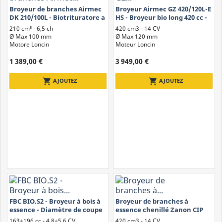
Broyeur de branches Airmec
Broyeur Airmec GZ 420/120L-E
DK 210/100L - Biotrituratore a
HS - Broyeur bio long 420 cc -
2 Lame Loncin 7 HP
Bûches jusqu'à Ø 12 cm
210 cm³ - 6,5 ch
420 cm3 - 14 CV
Ø Max 100 mm
Ø Max 120 mm
Motore Loncin
Moteur Loncin
1 389,00 €
3 949,00 €
shopping_cart
shopping_cart
AJOUTEZ
AJOUTEZ
FBC BIO.S2 - Broyeur à bois à
Broyeur de branches à
essence - Diamètre de coupe
essence chenillé Zanon CIP
5 cm
120-S Cingo - Moteur Loncin
163÷196 cc - 4,8÷5,6 CV
420 cm3 - 14 CV