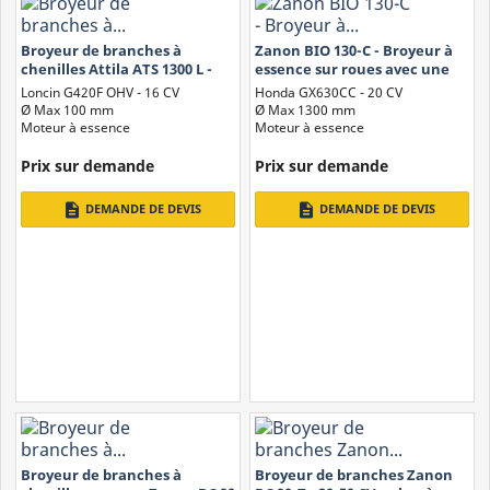
Broyeur de branches à
Zanon BIO 130-C - Broyeur à
chenilles Attila ATS 1300 L -
essence sur roues avec une
Essence, moteur Loncin 420
largeur de coupe de 13 cm
Loncin G420F OHV - 16 CV
Honda GX630CC - 20 CV
cm3
Ø Max 100 mm
Ø Max 1300 mm
Moteur à essence
Moteur à essence
Prix ​​sur demande
Prix ​​sur demande
description
description
DEMANDE DE DEVIS
DEMANDE DE DEVIS
Systèmes de Coupe des Broyeurs de Jardinage
Broyeurs et Déchiqueteuses sont communément divisés selon leur
type de coupe :
Broyeur de branches à
Broyeur de branches Zanon