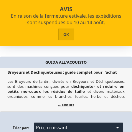

star_border

shopping_cart
Paiements échelonnés disponibles
AVIS
Retour sous 14 jours
En raison de la fermeture estivale, les expéditions


PRODUITS
sont suspendues du 10 au 14 août.
Accueil
Jardinage et agriculture
Broyeurs et Déchiqueteuses
HOME
OK
ABOUT US
ASSISTANCE
GUIDA ALL'ACQUISTO
CONTACTS
Broyeurs et Déchiqueteuses : guide complet pour l'achat
Les Broyeurs de Jardin, divisés en Broyeurs et Déchiqueteuses,
sont des machines conçues pour
déchiqueter et réduire en
petits morceaux les résidus de taille
et divers matériaux
organiques, comme les branches, feuilles, herbe et déchets
végétaux. Grâce à leur efficacité et praticité, les broyeurs ont gagné
... Tout lire
une place de choix dans le domaine du jardinage moderne,
notamment après l'interdiction de brûler les broussailles et
déchets végétaux.
L'utilisation d'un Broyeur permet d'éviter d'avoir à transporter
des quantités volumineuses et encombrantes de déchets verts en

Prix, croissant
Trier par:
décharge, en les réduisant en petits morceaux et en les