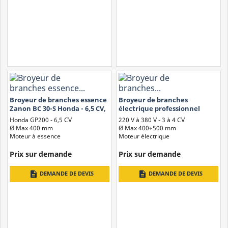
Broyeur de branches essence
Broyeur de branches
Zanon BC 30-S Honda - 6,5 CV,
électrique professionnel
largeur de coupe : 4 cm
Zanon BC 60-E - Jusqu'à 4 CV
Honda GP200 - 6,5 CV
220 V à 380 V - 3 à 4 CV
Ø Max 400 mm
Ø Max 400÷500 mm
Moteur à essence
Moteur électrique
Prix ​​sur demande
Prix ​​sur demande
description
description
DEMANDE DE DEVIS
DEMANDE DE DEVIS