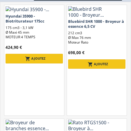
transformant en matière première idéale pour un compost de
haute qualité parfait pour la fertilisation.
Hyundai 35900 -
Dans ce guide d'achat d'un broyeur et d'une déchiqueteuse,
Biotriturateur 175cc
Bluebird SHR 1000 - Broyeur à
seront décrits les différents types de broyeurs existants et leurs
essence 6,5 CV
différences en termes de qualité.
175 cm3 - 3,1 kW
Ø Maxi 45 mm
212 cm3
Sommaire du Guide :
MOTEUR 4 TEMPS
Ø Max 76 mm
Moteur Rato
À quoi sert un Broyeur
424,90 €
Différence entre Broyeur et Déchiqueteuse
698,00 €
Types de Broyeurs
shopping_cart
AJOUTEZ
shopping_cart
AJOUTEZ
Électriques
Thermiques
À Tracteur
Systèmes de Coupe
À Lames
À Tambour
À Rouleau
À quoi sert un Broyeur