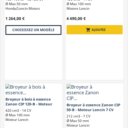
14 CV...
Ø Max 50 mm
Ø Max 100 mm
Honda/Loncin Motors
Motore Loncin
1 264,00 €
4 490,00 €
shopping_cart
AJOUTEZ
CHOISISSEZ UN MODÈLE
Broyeur à bois à essence
Zanon CIP 120-B - Moteur
Broyeur à essence Zanon CIP
Loncin 14 CV
50-B - Moteur Loncin 7 CV
420 cm3 - 14 CV
Ø Max 100 mm
212 cm3 - 7 CV
Moteur Loncin
Ø Max 50 mm
Moteur Loncin