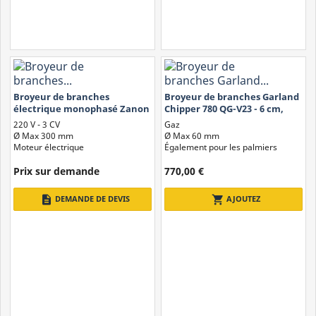
Broyeur de branches
Broyeur de branches Garland
électrique monophasé Zanon
Chipper 780 QG-V23 - 6 cm,
BC 30-E de 3 CV avec une
essence
220 V - 3 CV
Gaz
largeur de...
Ø Max 300 mm
Ø Max 60 mm
Moteur électrique
Également pour les palmiers
Prix ​​sur demande
770,00 €
description
shopping_cart
DEMANDE DE DEVIS
AJOUTEZ