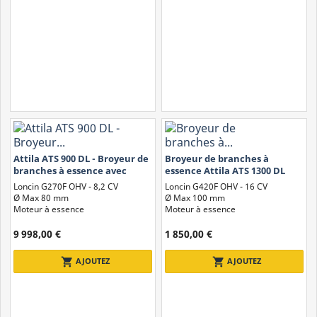
Attila ATS 900 DL - Broyeur de
Broyeur de branches à
branches à essence avec
essence Attila ATS 1300 DL
moteur Loncin de 270 cm3
avec moteur Loncin de 420
Loncin G270F OHV - 8,2 CV
Loncin G420F OHV - 16 CV
cm3
Ø Max 80 mm
Ø Max 100 mm
Moteur à essence
Moteur à essence
9 998,00 €
1 850,00 €
shopping_cart
shopping_cart
AJOUTEZ
AJOUTEZ
Types de Broyeurs
Il existe différents types de broyeurs et déchiqueteuses, chacun