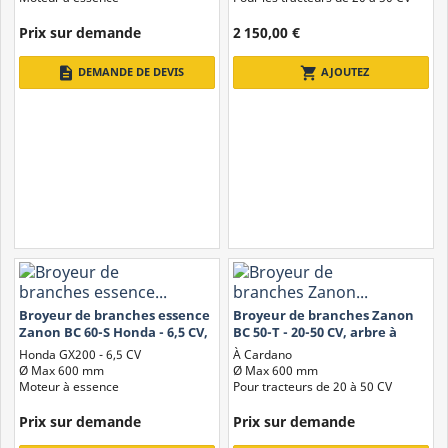
Prix ​​sur demande
2 150,00 €
description
shopping_cart
DEMANDE DE DEVIS
AJOUTEZ
Broyeur de branches essence
Broyeur de branches Zanon
Zanon BC 60-S Honda - 6,5 CV,
BC 50-T - 20-50 CV, arbre à
largeur de coupe 6 cm
cardan, largeur de coupe de...
Honda GX200 - 6,5 CV
À Cardano
Ø Max 600 mm
Ø Max 600 mm
Moteur à essence
Pour tracteurs de 20 à 50 CV
Prix ​​sur demande
Prix ​​sur demande
En conclusion, les broyeurs et les déchiqueteuses sont des outils