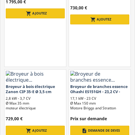
1 795,00 €
730,00 €
shopping_cart
AJOUTEZ
shopping_cart
AJOUTEZ
Broyeur à bois électrique
Broyeur de branches essence
Zanon CIP 35-E Ø 3,5 cm
Ohashi ES151GH - 23,2 CV -
Commande hydraulique
2,8 kW - 3,7 CV
17,1 kW - 23 CV
sans...
Ø Max 35 mm
Ø Max 150 mm
moteur électrique
Motore Briggs and Stratton
729,00 €
Prix ​​sur demande
description
shopping_cart
AJOUTEZ
DEMANDE DE DEVIS