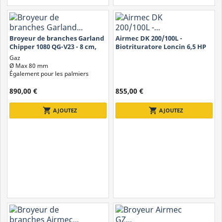
Broyeur de branches Garland
Airmec DK 200/100L -
Chipper 1080 QG-V23 - 8 cm,
Biotrituratore Loncin 6,5 HP
essence
Gaz
Ø Max 80 mm
Également pour les palmiers
890,00 €
855,00 €
shopping_cart
shopping_cart
AJOUTEZ
AJOUTEZ