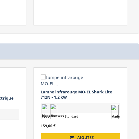
k Lite
MO-EL Hot-Top - Chauffage mural
infrarouge design
Type
Standard
Alimentation
Monophasé
419,00 €
Puissance
de 1,50 à 3,20 kW
CHOISISSEZ UN MODÈLE
Protection
IP55