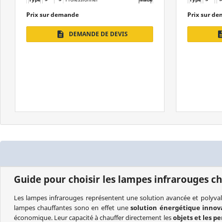
Alimentation
Monophasé
Alimentation
Prix ​​sur demande
Prix ​​sur 
Puissance
de 1,65 à 2,25 kW
Puissance
DEMANDE DE DEVIS
description
descri
Protection
IP24
Protection
Guide pour choisir les lampes infrarouges c
Les lampes infrarouges représentent une solution avancée et polyvalent
lampes chauffantes sono en effet une
solution énergétique innov
économique. Leur capacité à chauffer directement les
objets et les p