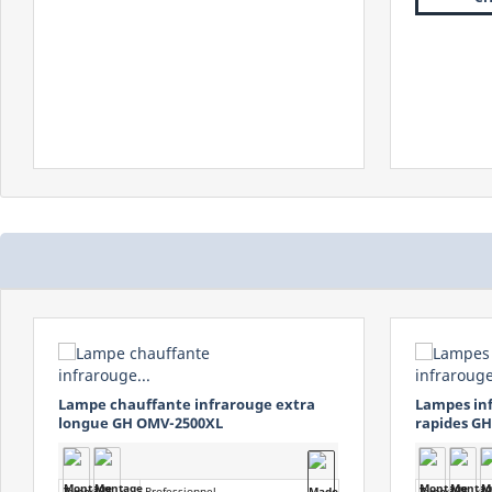
Protection
Lampes infrarouges à ondes moyennes
Lampes ch
rapides GH OMV-1650 / OMV-2250
BHM-1500 
Type
Standard
Type