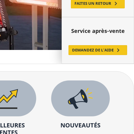
IP44
IPX3

FAITES UN RETOUR
Puissance
de 0 à plus de 10 kW
Service après-vente
Caractéristiques

DEMANDEZ DE L'AIDE
Montage sur Poteau
Avec Télécommande
Montage Mural
Wi-Fi
Montage au Plafond
Pour Parasol
ACCESSOIRES

LLEURES
NOUVEAUTÉS
ENTES