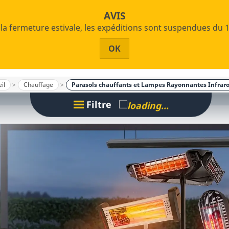
S'
AVIS
 la fermeture estivale, les expéditions sont suspendues du 1
OK
il
Chauffage
Parasols chauffants et Lampes Rayonnantes Infrar
Filtre
Alimentation
Monophasé
Triphasé