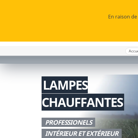
star_border
Retour sous 14 jours
En raison de
PRODUITS

Accue
LAMPES
CHAUFFANTES
Typologie
Standard
Utilisation professionnelle
PROFESSIONELS
INTÉRIEUR ET EXTÉRIEUR