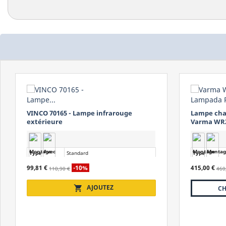
Lampe chauffante professionnelle
Varma 306 
Varma WR2000/20
profession
Type
Professionnel
Type
Alimentation
Monophasé
Alimentation
415,00 €
314,10 €
460,00 €
-45,00 €
349
Puissance
2 kW
Puissance
CHOISISSEZ UN MODÈLE
Protection
IP23
Protection