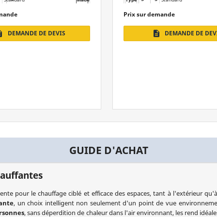
Monophasé
Alimentation
Monophasé - Triphasé
demande
Prix ​​sur demande
de 1,50 à 3 kW
Puissance
de 3 à 4 kW
DEMANDE DE DEVIS
DEMANDE DE DEV
ption
description
IP24
Protection
IP24
GUIDE D'ACHAT
hauffantes
e pour le chauffage ciblé et efficace des espaces, tant à l'extérieur qu'à 
ante
, un choix intelligent non seulement d'un point de vue environneme
ersonnes
, sans déperdition de chaleur dans l'air environnant, les rend idéal