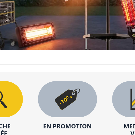
Prix
de 0 à plus de 500 €
DEVIS INCLUS
ELIMINE LES FILTRES
VISUALISE
CHE
EN PROMOTION
MEI
ÉE
V