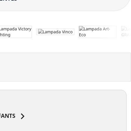

FANTS