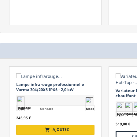
Variateur MO-EL Hot-Top - Panneau
chauffant infrarouge - Puissance
MASTER TS 
réglable
Infraroug
Type
Professionnel
Type
Alimentation
Monophasé
519,00 €
Alimentation
Puissance
de 1,35 à 3,20 kW
330,00 €
Puissance
CHOISISSEZ UN MODÈLE
Protection
IP55