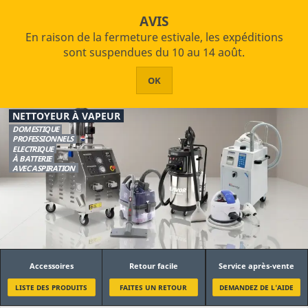
star_border

shopping_cart
Exonération de TVA (VIES)
AVIS

En raison de la fermeture estivale, les expéditions


PRODUITS
sont suspendues du 10 au 14 août.
Accueil
Nettoyage à la vapeur
HOME
OK
Filtre
ABOUT US
NETTOYEUR À VAPEUR
ASSISTANCE
DOMESTIQUE
PROFESSIONNELS
Usage
ELECTRIQUE
CONTACTS
À BATTERIE
Professionnel
AVEC ASPIRATION
Industriel
Typologie
Avec Aspiration
Sans Aspiration
Accessoires
Retour facile
Service après-vente
Alimentation
LISTE DES PRODUITS
FAITES UN RETOUR
DEMANDEZ DE L'AIDE