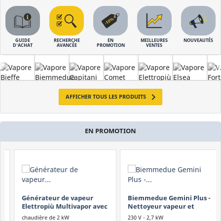
Monophasé
Triphasé
Batterie
GUIDE
RECHERCHE
EN
MEILLEURES
NOUVEAUTÉS
D'ACHAT
AVANCÉE
PROMOTION
VENTES
Marque
Bieffe Farinelli
Biemmedue
Capitani

AFFICHER TOUS LES PRODUITS
Elsea
Fortador
Idromatic
EN PROMOTION
IPC Portotecnica
Karcher
Lavor
Nilfisk
Polti
Générateur de vapeur
Biemmedue Gemini Plus -
Elettropiù Multivapor avec
Nettoyeur vapeur et
Prix
chaudière en acier
aspirateur professionnel
chaudière de 2 kW
230 V - 2,7 kW