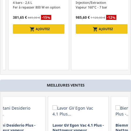
inoxydable
4 bars - 2,6 L
Injection/Extraction
de 0 à plus de 2000 €
Fer à repasser 800 W en option
Vapeur 160°C - 7 bar
381,65 €
-15%
985,60 €
-12%
449,00 €
1 120,00 €
DEVIS INCLUS
shopping_cart
shopping_cart
AJOUTEZ
AJOUTEZ
Puissance Absorbée
de 0 à plus de 50 kW
Autre
Chaudière au fioul
Compact
Chaudière Inox
MEILLEURES VENTES
Corps en inox
Support sac à dos
Lavor GV Egon Vac 4.1 Plus -
Biemmedue Gemini Plus -
ELIMINE LES FILTRES
Nettoyeur vapeur
Nettoyeur vapeur et