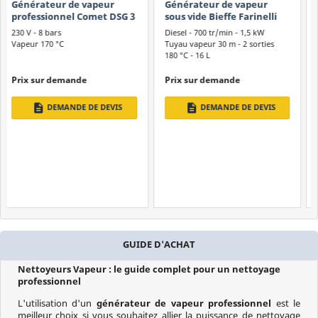
Générateur de vapeur
Polti FAV50 - Vaporetto
sous vide Bieffe Farinelli
Multifloor 5 bars
BF602CL - BF4000 + kit de
Diesel - 700 tr/min - 1,5 kW
190 AW - 2,45 kW
nettoyage
Tuyau vapeur 30 m - 2 sorties
Filtre HEPA 13
180 °C - 16 L
Assainissement naturel
Prix ​​sur demande
426,55 €
-5%
449,00 €
description
shopping_cart
DEMANDE DE DEVIS
AJOUTEZ
GUIDE D'ACHAT
Nettoyeurs Vapeur : le guide complet pour un nettoyage
professionnel
L'utilisation d'un
générateur de vapeur professionnel
est le
meilleur choix si vous souhaitez allier la puissance de nettoyage