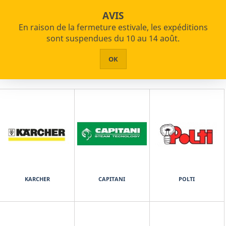
star_border


shopping_cart
Paiements échelonnés disponibles
AVIS
En raison de la fermeture estivale, les expéditions


PRODUITS
sont suspendues du 10 au 14 août.
Accueil
Nettoyage à la vapeur
Accessoires et pièces de rechange
HOME
OK
ABOUT US
ASSISTANCE
CONTACTS
KARCHER
CAPITANI
POLTI