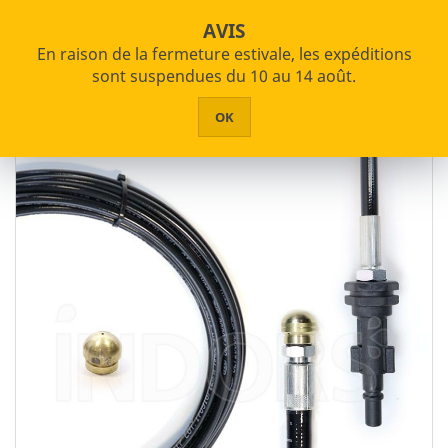
star_border


shopping_cart
Paiements échelonnés disponibles
AVIS
En raison de la fermeture estivale, les expéditions


PRODUITS
sont suspendues du 10 au 14 août.
Accueil
Nettoyeurs Haute Pression
HOME
OK
Accessoires et pièces de rechange
ABOUT US
ASSISTANCE
CONTACTS