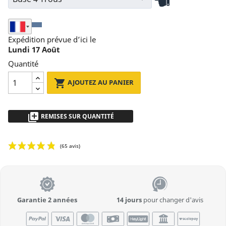
Seleziona Nazione di Spedizione
Expédition prévue d’ici le
Lundi 17 Août
Quantité

AJOUTEZ AU PANIER
library_add
REMISES SUR QUANTITÉ
de 2 à 5pz
- 5 %
plus de 5
Demandez un devis
Garantie 2 années
14 jours
pour changer d'avis