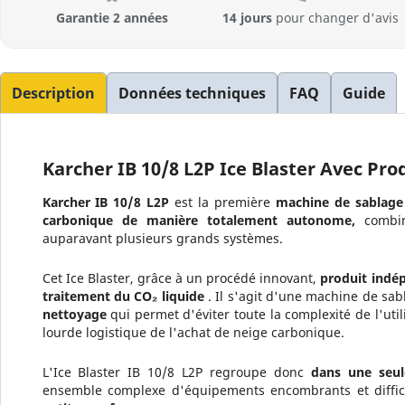
Garantie 2 années
14 jours
pour changer d'avis
Description
Données techniques
FAQ
Guide
Karcher IB 10/8 L2P Ice Blaster Avec Pr
Karcher IB 10/8 L2P
est la première
machine
de sablage
carbonique de manière totalement autonome,
combi
auparavant plusieurs grands systèmes.
Cet Ice Blaster, grâce à un procédé innovant,
produit indé
traitement du CO₂ liquide
. Il s'agit d'une machine de sa
nettoyage
qui permet d'éviter toute la complexité de l'uti
lourde logistique de l'achat de neige carbonique.
L'Ice Blaster IB 10/8 L2P regroupe donc
dans une seu
ensemble complexe d'équipements encombrants et difficil