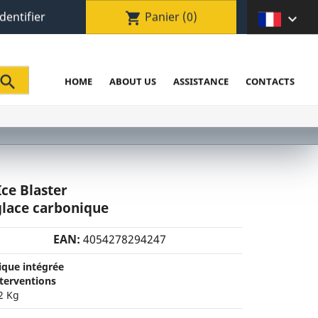
identifier
Panier
(0)
shopping_cart


HOME
ABOUT US
ASSISTANCE
CONTACTS
Ice Blaster
glace carbonique
EAN:
4054278294247
ique intégrée
nterventions
92 Kg