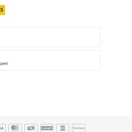
IS
xpert