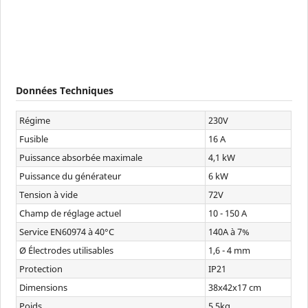
Données Techniques
Régime
230V
Fusible
16 A
Puissance absorbée maximale
4,1 kW
Puissance du générateur
6 kW
Tension à vide
72V
Champ de réglage actuel
10 - 150 A
Service EN60974 à 40°C
140A à 7%
Ø Électrodes utilisables
1,6 - 4 mm
Protection
IP21
Dimensions
38x42x17 cm
Poids
5,5kg