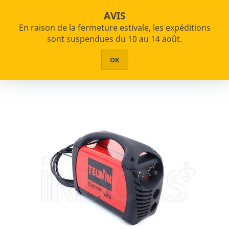

star_border
shopping_cart
Exonération de TVA (VIES)
AVIS

En raison de la fermeture estivale, les expéditions


PRODUITS
sont suspendues du 10 au 14 août.
Accueil
Soudeurs
HOME
OK
Filtre
ABOUT US
ASSISTANCE
Usage
CONTACTS
Semi-professionnel
Professionnel
Typologie
Poste à souder à électrode
Poste à souder à fil
Poste à souder TIG
Multiprocessus