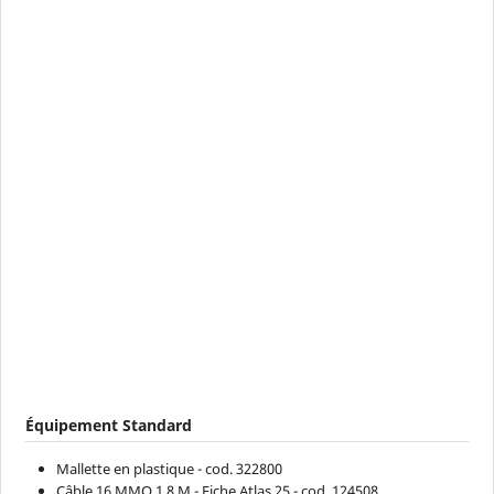
Équipement Standard
Mallette en plastique - cod. 322800
Câble 16 MMQ 1,8 M - Fiche Atlas 25 - cod. 124508