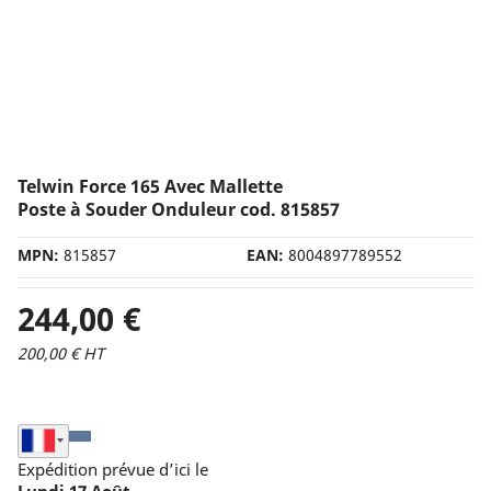
Poste à souder à points
Découpe plasma
Alimentation
Monophasé
Triphasé
Telwin Force 165 Avec Mallette
Marque
Poste à Souder Onduleur cod. 815857
Helvi
MPN:
815857
EAN:
8004897789552
Telwin
Prix
244,00 €
de 0 à plus de 2000 €
200,00 € HT
DEVIS INCLUS
Seleziona Nazione di Spedizione
Courant
Expédition prévue d’ici le
de 0 à plus de 600 Amp
Lundi 17 Août