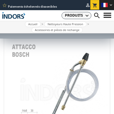
star_border


shopping_cart
Paiements échelonnés disponibles


PRODUITS
Accueil
Nettoyeurs Haute Pression
HOME
Accessoires et pièces de rechange
ABOUT US
ASSISTANCE
CONTACTS