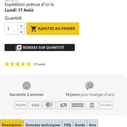
Expédition prévue d’ici le
Lundi 17 Août
Quantité

AJOUTEZ AU PANIER
library_add
REMISES SUR QUANTITÉ
de 2 à 5pz
- 5 %
plus de 5
Demandez un devis
Garantie 2 années
14 jours
pour changer d'avis
(15 avis)
Description
Données techniques
FAQ
Guide
Avis