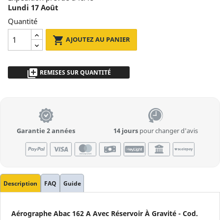
Lundi 17 Août
de 0 à plus de 300 €
Quantité

AJOUTEZ AU PANIER
DEVIS INCLUS
library_add
REMISES SUR QUANTITÉ
de 2 à 5pz
- 5 %
ELIMINE LES FILTRES
plus de 5
Demandez un devis
navigate_before
CATÉGORIE
Garantie 2 années
14 jours
pour changer d'avis
Description
FAQ
Guide
Aérographe Abac 162 A Avec Réservoir À Gravité - Cod.