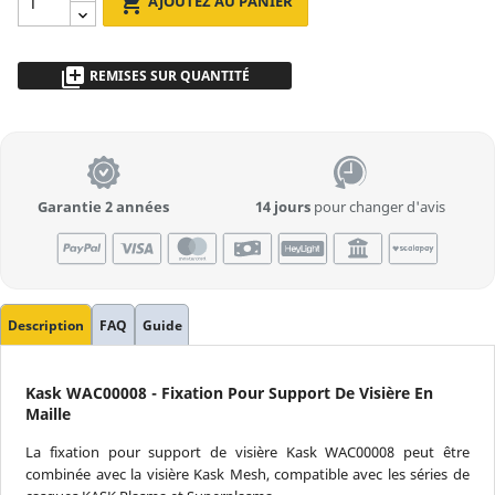

AJOUTEZ AU PANIER
library_add
REMISES SUR QUANTITÉ
de 2 à 5pz
- 5 %
plus de 5
Demandez un devis
Garantie 2 années
14 jours
pour changer d'avis
Description
FAQ
Guide
Kask WAC00008 - Fixation Pour Support De Visière En
Maille
La fixation pour support de visière Kask WAC00008 peut être
combinée avec la visière Kask Mesh, compatible avec les séries de