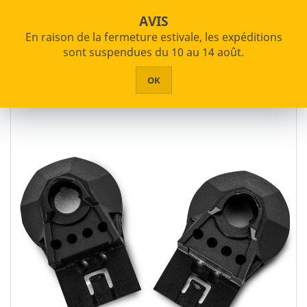
star_border


shopping_cart
Paiements échelonnés disponibles
AVIS
En raison de la fermeture estivale, les expéditions


PRODUITS
sont suspendues du 10 au 14 août.
Accueil
Protection Individuelle
Casques de Sécurité
HOME
OK
Accessori
ABOUT US
ASSISTANCE
CONTACTS